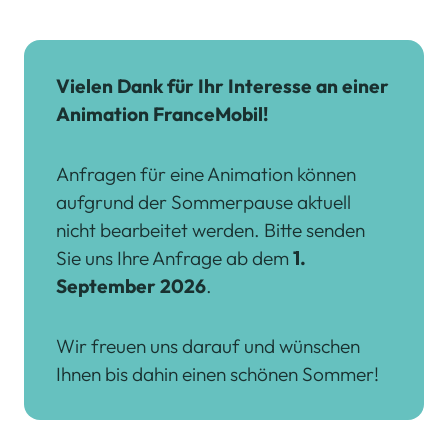
Vielen Dank für Ihr Interesse an einer
Animation FranceMobil!
Anfragen für eine Animation können
aufgrund der Sommerpause aktuell
nicht bearbeitet werden. Bitte senden
Sie uns Ihre Anfrage ab dem
1.
September 2026
.
Wir freuen uns darauf und wünschen
Ihnen bis dahin einen schönen Sommer!