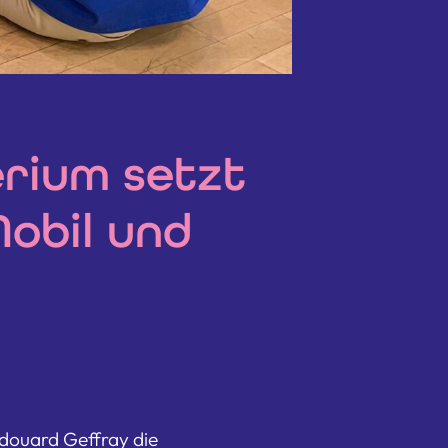
erium setzt
obil und
douard Geffray die